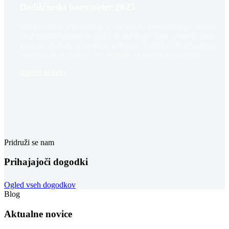
Dediščinski barometer 2025
Vabimo vas k sodelovanju v nacionalni javnomnenjski anketi
Dediščinski barometer 2025, ki raziskuje, kako javnost danes
razume, doživlja in vrednoti kulturno dediščino. Je priložnost
za razvoj in skupnost? Vir navdiha ali breme preteklosti?
Izpolni anketo
Pridruži se nam
Prihajajoči dogodki
Ogled vseh dogodkov
Blog
Aktualne novice