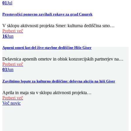
01
Jul
Prostovoljci ponovno zavihali rokave za grad Cmurek
V sklopu aktivnosti projekta Smer: kulturna dediščina smo…
Preberi več
16
Jun
Apneni ometi kot del žive stavbne dediščine Hiše Giser
Delavnica apnenih ometov in obisk konzorcijskih partnerjev na…
Preberi več
03
Jun
Zavihtimo lopate za kulturno dediščino: delovna akcija na hiši Giser
Aprila in maja sta v sklopu aktivnosti projekta…
Preberi več
Več novic