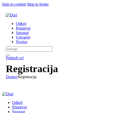
Skip to content
Skip to footer
Odkrij
Prispevaj
Spoznaj
Ustvarjaj
Novice
Pridruži se!
Registracija
Domov
Registracija
Odkrij
Prispevaj
Spoznaj