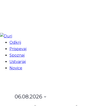
Odkrij
Prispevaj
Spoznaj
Ustvarjaj
Novice
06.08.2026
I